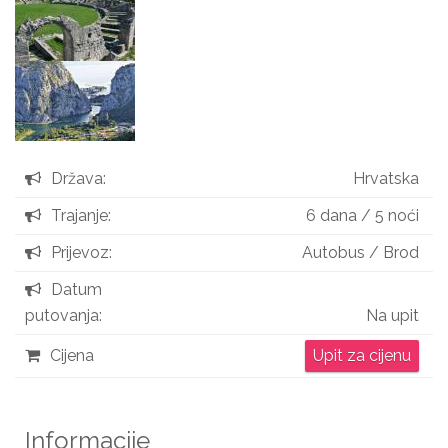
Država:
Hrvatska
Trajanje:
6 dana / 5 noći
Prijevoz:
Autobus / Brod
Datum
putovanja:
Na upit
Cijena
Upit za cijenu
Informacije