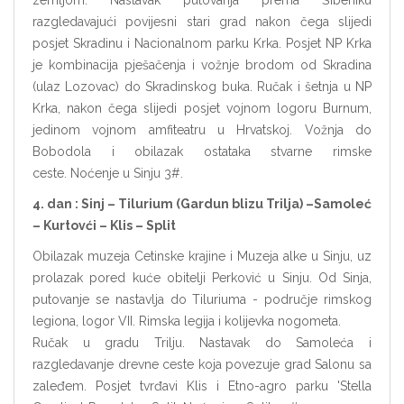
zemljom. Nastavak putovanja prema Šibeniku
razgledavajući povijesni stari grad nakon čega slijedi
posjet Skradinu i Nacionalnom parku Krka. Posjet NP Krka
je kombinacija pješačenja i vožnje brodom od Skradina
(ulaz Lozovac) do Skradinskog buka. Ručak i šetnja u NP
Krka, nakon čega slijedi posjet vojnom logoru Burnum,
jedinom vojnom amfiteatru u Hrvatskoj. Vožnja do
Bobodola i obilazak ostataka stvarne rimske
ceste. Noćenje u Sinju 3#.
4. dan : Sinj
–
Tilurium (Gardun blizu Trilja)
–
Samoleć
–
Kurtovći
–
Klis
–
Split
Obilazak muzeja Cetinske krajine i Muzeja alke u Sinju, uz
prolazak pored kuće obitelji Perković u Sinju. Od Sinja,
putovanje se nastavlja do Tiluriuma - područje rimskog
legiona, logor VII. Rimska legija i kolijevka nogometa.
Ručak u gradu Trilju. Nastavak do Samoleća i
razgledavanje drevne ceste koja povezuje grad Salonu sa
zaleđem. Posjet tvrđavi Klis i Etno-agro parku 'Stella