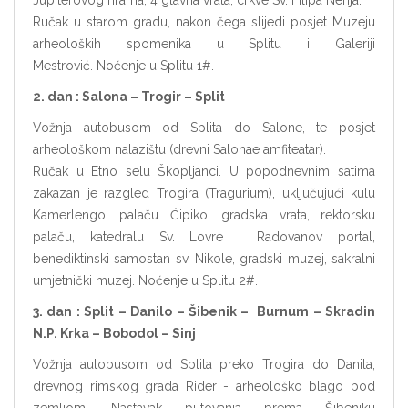
Jupiterovog hrama, 4 glavna vrata, crkve Sv. Filipa Nerija.
Ručak u starom gradu, nakon čega slijedi posjet Muzeju
arheoloških spomenika u Splitu i Galeriji
Mestrović. Noćenje u Splitu 1#.
2. dan : Salona
–
Trogir
–
Split
Vožnja autobusom od Splita do Salone, te posjet
arheološkom nalazištu (drevni Salonae amfiteatar).
Ručak u Etno selu Škopljanci. U popodnevnim satima
zakazan je razgled Trogira (Tragurium), uključujući kulu
Kamerlengo, palaču Ćipiko, gradska vrata, rektorsku
palaču, katedralu Sv. Lovre i Radovanov portal,
benediktinski samostan sv. Nikole, gradski muzej, sakralni
umjetnički muzej. Noćenje u Splitu 2#.
3. dan : Split
–
Danilo
–
Šibenik
–
Burnum
–
Skradin
N.P. Krka
–
Bobodol
–
Sinj
Vožnja autobusom od Splita preko Trogira do Danila,
drevnog rimskog grada Rider - arheološko blago pod