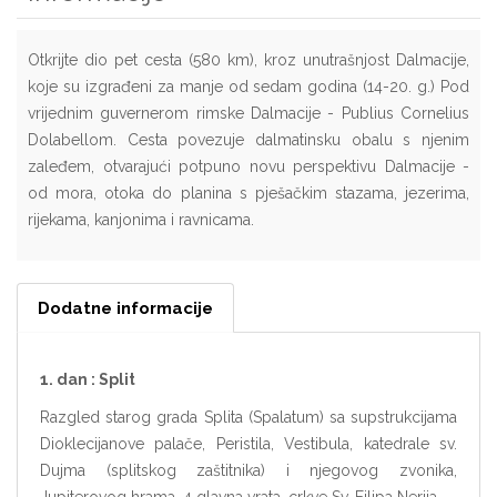
Otkrijte dio pet cesta (580 km), kroz unutrašnjost Dalmacije,
koje su izgrađeni za manje od sedam godina (14-20. g.) Pod
vrijednim guvernerom rimske Dalmacije - Publius Cornelius
Dolabellom. Cesta povezuje dalmatinsku obalu s njenim
zaleđem, otvarajući potpuno novu perspektivu Dalmacije -
od mora, otoka do planina s pješačkim stazama, jezerima,
rijekama, kanjonima i ravnicama.
Dodatne informacije
1. dan : Split
Razgled starog grada Splita (Spalatum) sa supstrukcijama
Dioklecijanove palače, Peristila, Vestibula, katedrale sv.
Dujma (splitskog zaštitnika) i njegovog zvonika,