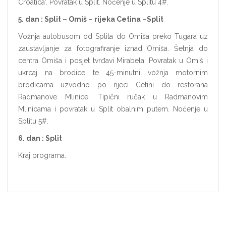
Croatica'. Povratak u Split. Noćenje u Splitu 4#.
5. dan : Split
–
Omiš – rijeka Cetina
–
Split
Vožnja autobusom od Splita do Omiša preko Tugara uz
zaustavljanje za fotografiranje iznad Omiša. Šetnja do
centra Omiša i posjet tvrđavi Mirabela. Povratak u Omiš i
ukrcaj na brodice te 45-minutni vožnja motornim
brodicama uzvodno po rijeci Cetini do restorana
Radmanove Mlinice. Tipični ručak u Radmanovim
Mlinicama i povratak u Split obalnim putem. Noćenje u
Splitu 5#.
6. dan : Split
Kraj programa.