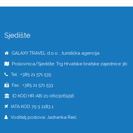
Sjedište
GALAXY TRAVEL d.o.o. , turistička agencija
Poslovnica/Sjedište: Trg Hrvatske bratske zajednice 3b
Tel : +385 21 571 535
Fax : +385 21 571 533
ID KOD HR-AB-21-060306956
IATA KOD 75-3 2183 1
Voditelj poslova: Jadranka Reić