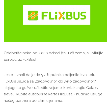
Odaberite neko od 2.000 odredišta u 28 zemalja i otkrijte
Europu uz FlixBus!
Jeste li znali da je da 97 % putnika ocijenilo kvalitetu
FlixBus usluga sa „zadovoljno“ do „vrlo zadovoljno“?
Izbjegnite gužve, uštedite vrijeme, kontaktirajte Galaxy
travel i kupite autobusne karte FlixBusa - nudimo usluge
našeg partnera po istim cijenama.