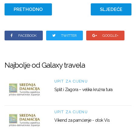
PRETHODNO
SLJEDEĆE
FACEBOOK
TWITTER
GOOGLE+
Najbolje od Galaxy travela
UPIT ZA CIJENU
Split i Zagora – velika kružna tura
UPIT ZA CIJENU
Vikend za pamćenje - otok Vis