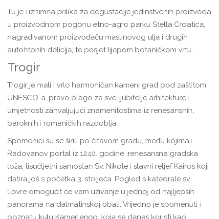
Tu je i iznimna prilika za degustacije jedinstvenih proizvoda
u proizvodnom pogonu etno-agro parku Stella Croatica,
nagrađivanom proizvođaču maslinovog ulja i drugih
autohtonih delicija, te posjet lijepom botaničkom vrtu.
Trogir
Trogir je mali i vrlo harmoničan kameni grad pod zaštitom
UNESCO-a, pravo blago za sve ljubitelje arhitekture i
umjetnosti zahvaljujući znamenitostima iz renesansnih,
baroknih i romaničkih razdoblja.
Spomenici su se širili po čitavom gradu, među kojima i
Radovanov portal iz 1240. godine, renesansna gradska
loža, tisućljetni samostan Sv. Nikole i slavni reljef Kairos koji
datira još s početka 3. stoljeća. Pogled s katedrale sv.
Lovre omogućit će vam uživanje u jednoj od najljepših
panorama na dalmatinskoj obali. Vrijedno je spomenuti i
poznatu kulu Kamerlengo, koja se danas koristi kao