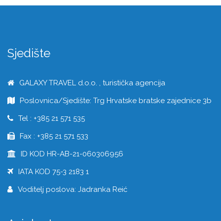
Sjedište
GALAXY TRAVEL d.o.o. , turistička agencija
Poslovnica/Sjedište: Trg Hrvatske bratske zajednice 3b
Tel : +385 21 571 535
Fax : +385 21 571 533
ID KOD HR-AB-21-060306956
IATA KOD 75-3 2183 1
Voditelj poslova: Jadranka Reić