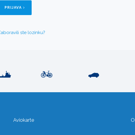
PRIJAVA
aboravili ste lozinku?
Aviokarte
O