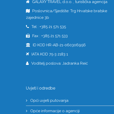
GALAXY TRAVEL d.o.o. , turistička agencija
Poslovnica/Sjedište: Trg Hrvatske bratske
zajednice 3b
Tel : +385 21 571 535
Fax : +385 21 571 533
ID KOD HR-AB-21-060306956
IATA KOD 75-3 2183 1
Voditelj poslova: Jadranka Reić
Uvjeti i odredbe
Opći uvjeti putovanja
Opće informacije o agenciji